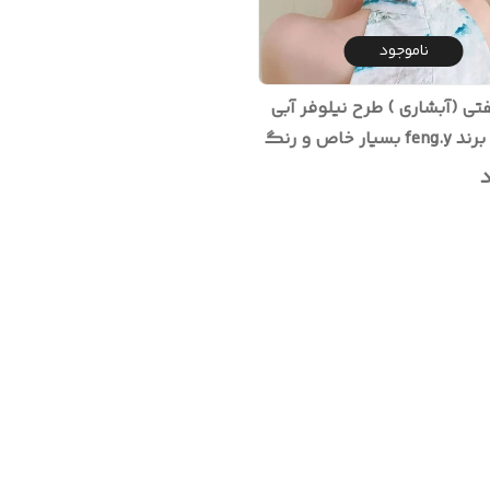
ناموجود
ی (آبشاری ) طرح نیلوفر آبی
چراغ دار برند feng.y بسیار خاص و رنگ
د