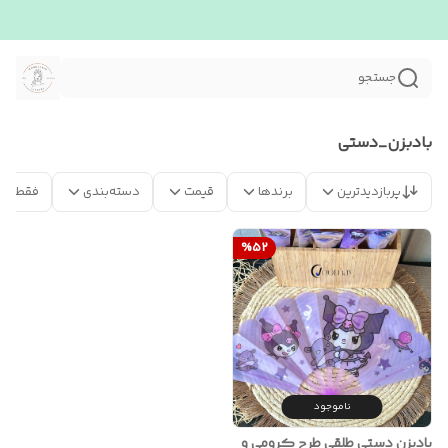
جستجو
بادبزن_دستی
پربازدیدترین
برندها
قیمت
دسته‌بندی
فقط مح
%
52
ناموجود
بادبزن دستی طلقی طرح کرومی و