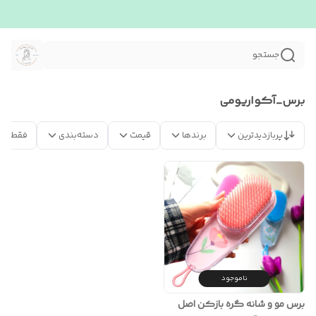
جستجو
برس_آکواریومی
پربازدیدترین
برندها
قیمت
دسته‌بندی
فقط مح
ناموجود
برس مو و شانه گره بازکن اصل