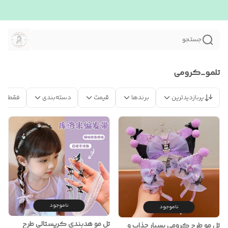
جستجو
تلمو_کرومی
پربازدیدترین
برندها
قیمت
دسته‌بندی
فقط مح
ناموجود
ناموجود
تل مو هدبندی کریستالی طرح
تل مو طرح کرومی بسیار جذاب و