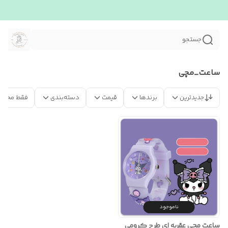
جستجو
ساعت_مچی
جدیدترین
برندها
قیمت
دسته‌بندی
فقط محصو
ناموجود
ساعت مچی عقربه ای طرح کرومی