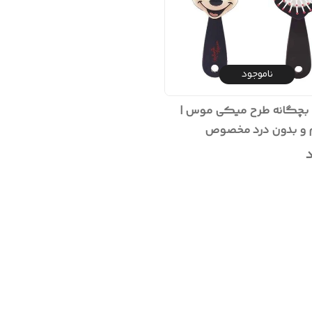
ناموجود
بچگانه طرح میکی موس |
م و بدون درد مخصوص
ن
د