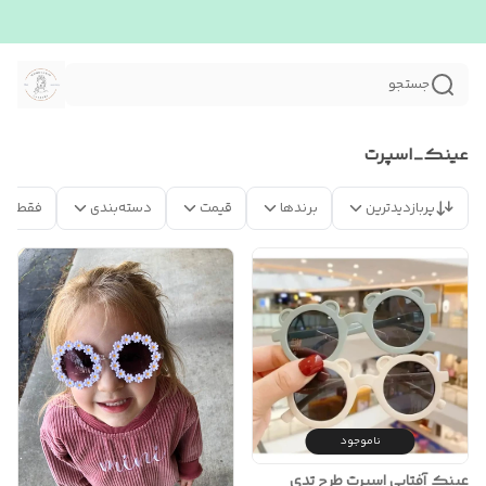
جستجو
عینک_اسپرت
پربازدیدترین
برندها
قیمت
دسته‌بندی
فقط مح
ناموجود
عینک آفتابی اسپرت طرح تدی