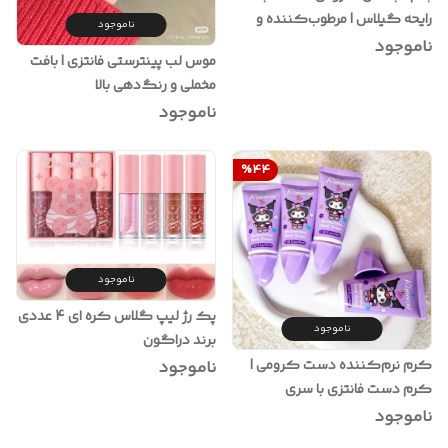
رایحه گیلاس | مرطوب‌کننده و
ناموجود
فانتزی Sanrio
ناموجود
موس لب پینترستی فانتزی | بافت
مخملی و رنگ‌دهی بالا
ناموجود
%
44
ناموجود
پک رژ لیپ گلاس کره ای 4 عددی
ناموجود
برند دراگون
کرم نرم‌کننده دست کرومی |
ناموجود
کرم دست فانتزی با سری
شکوفه‌ای و جذب سریع
ناموجود