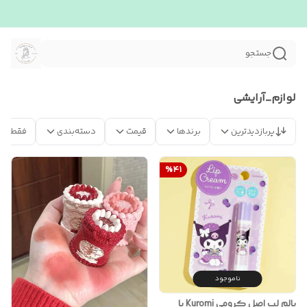
جستجو
لوازم_آرایشی
پربازدیدترین
برندها
قیمت
دسته‌بندی
فقط مح
%
41
ناموجود
بالم لب اصل کرومی Kuromi با