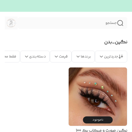
جستجو
نگین_بدن
جدیدترین
برندها
قیمت
دسته‌بندی
فقط محصو
ناموجود
نگین صورت و میکاپ پک 100