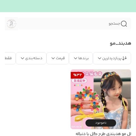
جستجو
هدبند_مو
پربازدیدترین
برندها
قیمت
دسته‌بندی
فقط مح
%
32
ناموجود
تل مو هدبندی طرح گل با دنباله