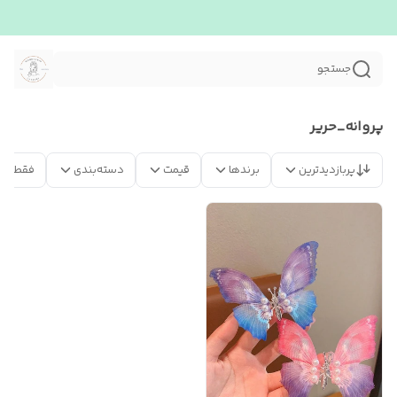
جستجو
پروانه_حریر
پربازدیدترین
برندها
قیمت
دسته‌بندی
فقط مح