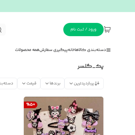
ورود / ثبت نام
دسته‌بندی کالاها
خانه
پیگیری سفارش
همه محصولات
پک_گلسر
پربازدیدترین
برندها
قیمت
دسته‌بن
%
50