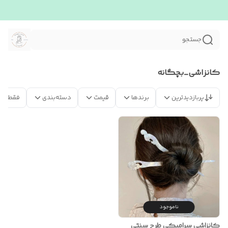
جستجو
کانزاشی_بچگانه
پربازدیدترین
برندها
قیمت
دسته‌بندی
فقط مح
ناموجود
کانزاشی سرامیکی طرح سنتی