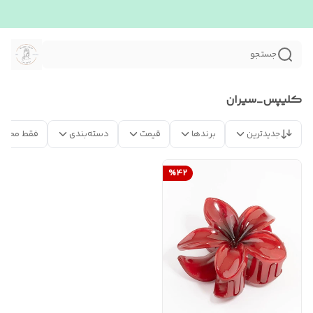
جستجو
کلیپس_سیران
جدیدترین
برندها
قیمت
دسته‌بندی
فقط محصو
%
42