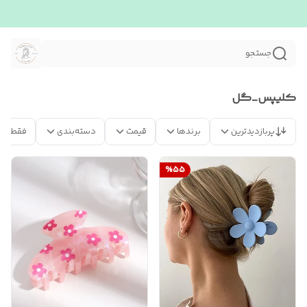
جستجو
کلیپس_گل
پربازدیدترین
برندها
قیمت
دسته‌بندی
فقط مح
%
55