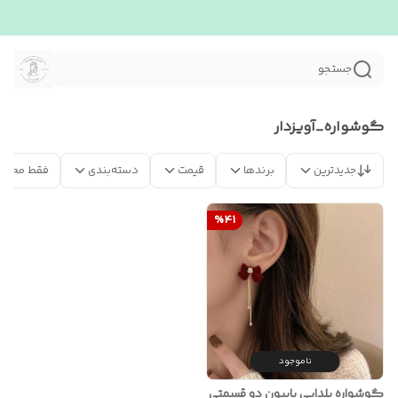
جستجو
گوشواره_آویزدار
جدیدترین
برندها
قیمت
دسته‌بندی
فقط محصو
%
41
ناموجود
گوشواره یلدایی پاپیون دو قسمتی