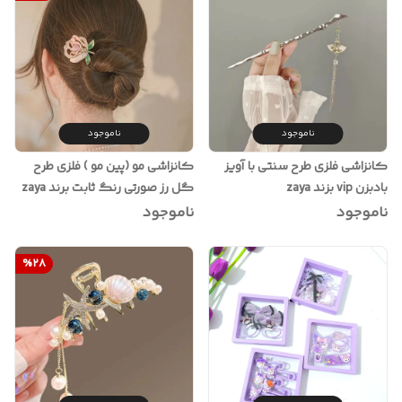
ناموجود
ناموجود
کانزاشی فلزی طرح سنتی با آویز
کانزاشی مو (پین مو ) فلزی طرح
بادبزن vip بزند zaya
گل رز صورتی رنگ ثابت برند zaya
ناموجود
ناموجود
%
28