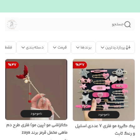
جستجو
پربازدیدترین
برندها
قیمت
دسته‌بندی
فقط مح
%
47
%
37
ناموجود
ناموجود
کاتزاشی مو (پین مو) فلزی طرح دم
پک گیره مو فلزی 7 عددی استیل
ماهی مخمل قرمز برند zaya
و رنگ ثابت