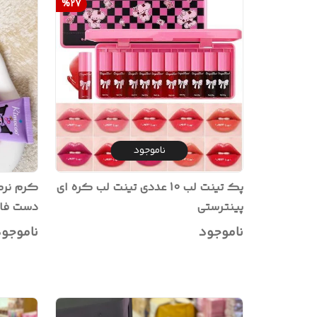
%
27
ناموجود
پک تینت لب 10 عددی تینت لب کره ای
کرم نرم
پینترستی
دست فان
سریع
ناموجود
ناموجو