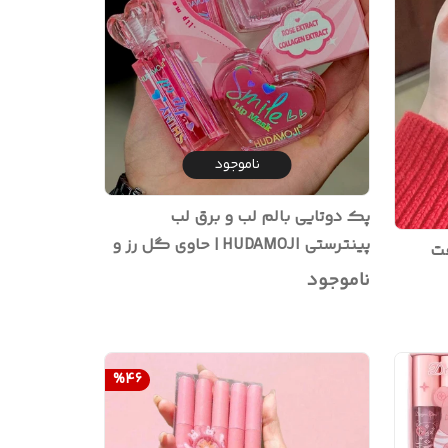
ناموجود
پک دوتایی بالم لب و برق لب
پینترستی HUDAMOJI | حاوی گل رز و
فت
کلاژن
ناموجود
%
46