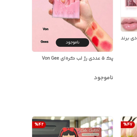
گلاس کره ای 4 عددی برند
ناموجود
پک ۵ عددی رژ لب کره‌ای Von Gee
ناموجود
%
42
%
47