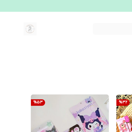
%
53
%
32