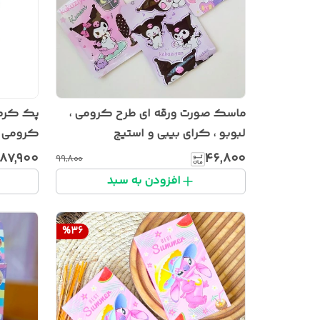
ماسک صورت ورقه ای طرح کرومی ،
پک کرم 
لبوبو ، کرای بیبی و استیج
کرومی RPK
۸۷٬۹۰۰
۴۶٬۸۰۰
۹۹٬۸۰۰
افزودن به سبد
%
36