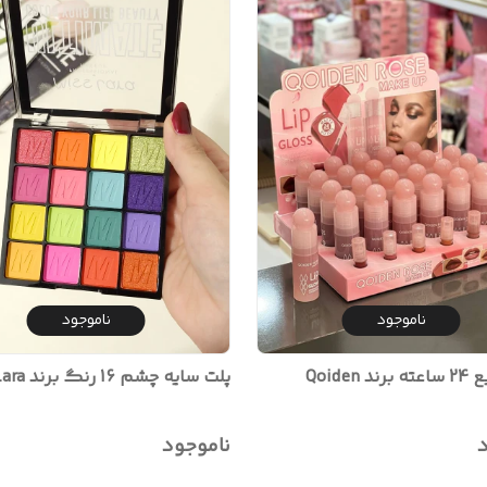
ناموجود
ناموجود
 Qoiden
پلت سایه چشم 16 رنگ برند miss Lara
د
ناموجود