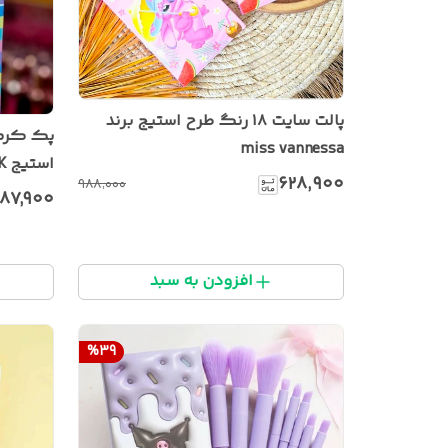
پالت سایت ۱۸ رنگ طرح استیج برند
پک کرم 
miss vannessa
استیج RPK
۶۲۸٬۹۰۰
۹۸۸٬۰۰۰
۸۷٬۹۰۰
افزودن به سبد
%
39