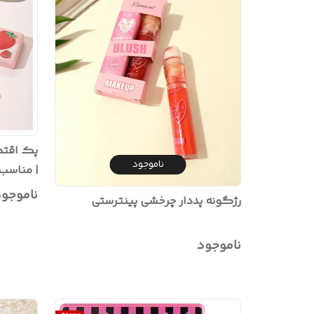
ناموجود
| مناسب 
کاربردی
ناموجو
رژگونه پددار چرخشی پینترستی
ناموجود