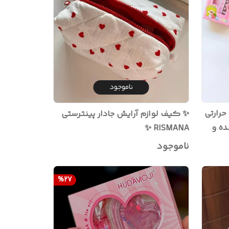
ناموجود
حرارتی
✨ کیف لوازم آرایش جادار پینترستی
ده و
RISMANA ✨
ناموجود
%
27