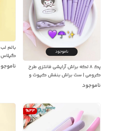
ناموجود
گیلاس |
Sanrio
ناموجو
پک ۸ تکه براش آرایشی فانتزی طرح
کرومی | ست براش بنفش کیوت و
حرفه‌ای
ناموجود
%
33