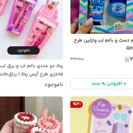
دست و بالم لب وازلین طرح
ناموجود
۲
۳۹۹٬۹۰۰
پک دو عددی بالم لب و برق لب 
فانتزی طرح آیس پک | براق‌کنن
نرم‌کننده لب
افزودن به سبد
ناموجود
%
41