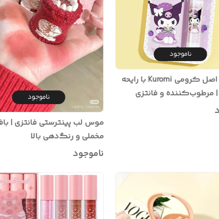
ناموجود
بالم لب اصل کرومی Kuromi با رایحه
 مرطوب‌کننده و فانتزی
ناموجود
د
موس لب پینترستی فانتزی | با
مخملی و رنگ‌دهی بالا
ناموجود