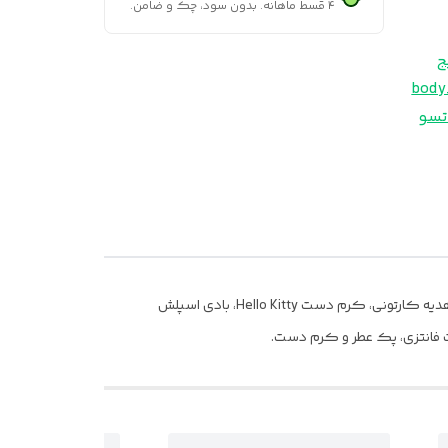
۴ قسط ماهانه. بدون سود، چک و ضامن.
ج
تسو
پک بادی اسپلش و کرم دست، ست بادی اسپلش فانتزی، کرم دست فانتزی دخترانه، بادی اسپلش هلو کیتی، ست هدیه دخترانه، پک هدیه کارتونی، کرم دست Hello Kitty، بادی اسپلش
ت فانتزی، پک عطر و کرم دست.