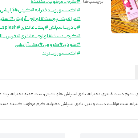
برچسب‌ها :
#کرم_مرطوب_کننده
#اکسسوری_دخترانه
#کیتی
#آرایشی
#مراقبت_پوست
#لوازم_آرایش
#استی
#بادی_اسپلش
#پک_فانتزی
#body_splash
#کرم_دست
#لوازم_فانتزی
#خرس_لا
#ملودی
#کرومی
#پک_آرایشی
#اکسسوری_ترند
د دخترانه، ست مراقبت دست و بدن، بادی اسپلش دخترانه، کرم مرطوب کننده دس