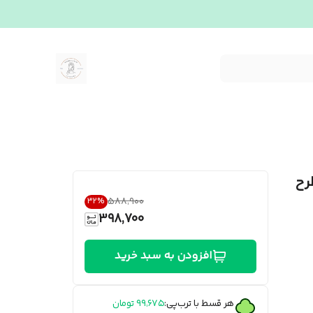
رح
۵۸۸٬۹۰۰
32
%
398,700
افزودن به سبد خرید
هر قسط با ترب‌پی:
۹۹٬۶۷۵
تومان