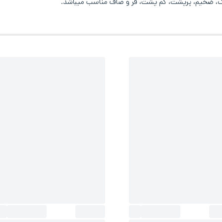
ازک، ضخیم، پرپشت، کم پشت، فر و صاف مناسب میباشد.