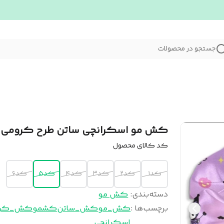
جستجو در محصولات
کش مو اسکرانچی ساتن طرح کرومی
کد کالای محصول
کد۱
کد۲
کد۳
کد۴
کد۵
کد۶
دسته‌بندی
:
کش مو
برچسب‌ها :
کش_مو
کش_ساتن
کشمو
کش_کرو
اسکرانچی