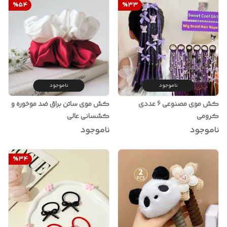
%
54
%
33
ناموجود
ناموجود
کش موی مصنوعی 6 عددی
کش موی ساتن براق ضد موخوره و
کرومی
کشسانی عالی
ناموجود
ناموجود
%
34