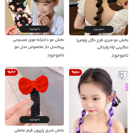
ناموجود
ناموجود
کش مو دخترانه موی مصنوعی
کش مو فنری طرح گل پلومریا
پیکسل دار مخصوص مدل مو
نگینی vip وارداتی
گوجه ای
ناموجود
ناموجود
%
42
%
50
ناموجود
کش فنری پاپیون قرمز مخملی