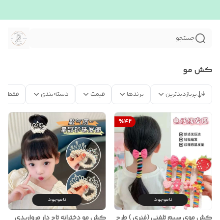
جستجو
کش مو
پربازدیدترین
برندها
قیمت
دسته‌بندی
فقط مح
%
42
ناموجود
ناموجود
کش موی سیم تلفنی (فنری ) طرح
کش مو دخترانه تاج دار مرواریدی