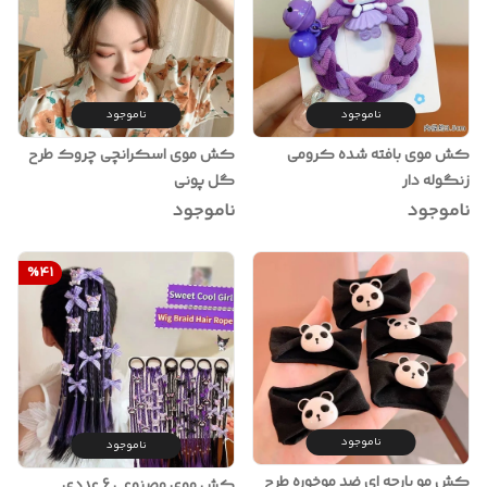
ناموجود
ناموجود
کش موی بافته شده کرومی
کش موی اسکرانچی چروک طرح
زنگوله دار
گل پونی
ناموجود
ناموجود
%
41
ناموجود
ناموجود
کش مو پارچه ای ضد موخوره طرح
کش موی مصنوعی 6 عددی