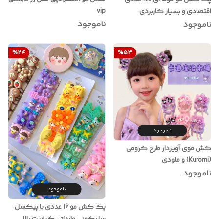
vip
اقتصادی و بسیار کاربردی
ناموجود
ناموجود
%
24
%
53
ناموجود
کش موی آویزدار طرح کرومی
(Kuromi) و ملودی
ناموجود
ناموجود
پک کش مو 16 عددی با پیکسل
سلیکونی وارداتی کیفیت بالا