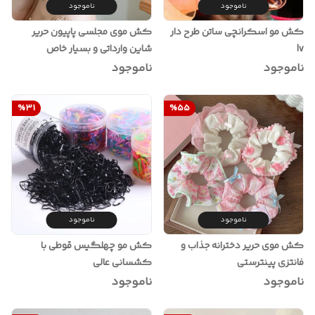
ناموجود
ناموجود
کش مو اسکرانچی ساتن طرح دار
کش موی مجلسی پاپیون حریر
lv
شاین وارداتی و بسیار خاص
ناموجود
ناموجود
%
31
%
55
ناموجود
ناموجود
کش موی حریر دخترانه جذاب و
کش مو چهلگیس قوطی با
فانتزی پینترستی
کشسانی عالی
ناموجود
ناموجود