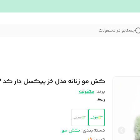
جستجو در محصولات
کش مو زنانه مدل خز پیکسل دار کد 022
برند:
متفرقه
رنگ
زرد
سبز
دسته‌بندی
:
کش مو
جنس
:
خز