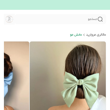
جستجو
گالری مروارید
کش مو