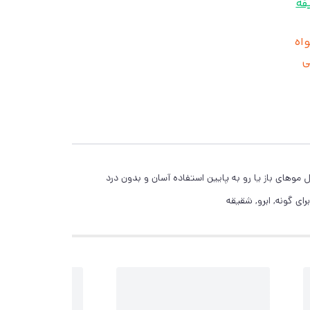
قه
واه
ی
های باز یا رو به پایین استفاده آسان و بدون درد
ای گونه, ابرو, شقیقه