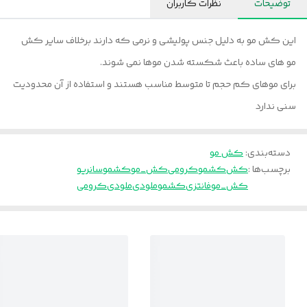
توضیحات
نظرات کاربران
این کش مو به دلیل جنس پولیشی و نرمی که دارند برخلاف سایر کش
مو های ساده باعث شکسته شدن موها نمی شوند.
برای موهای کم حجم تا متوسط مناسب هستند و استفاده از آن محدودیت
سنی ندارد
دسته‌بندی
:
کش مو
برچسب‌ها :
کش
کشموکرومی
کش_مو
کشمو
سانریو
کش_موفانتزی
کشموملودی
ملودی
کرومی