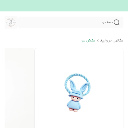
جستجو
گالری مروارید
کش مو