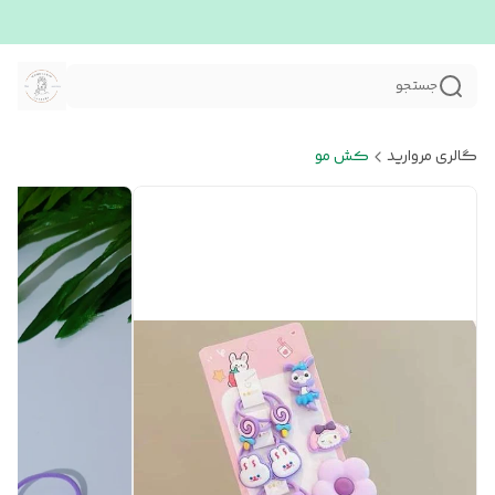
جستجو
گالری مروارید
کش مو