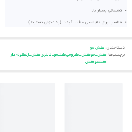
کشسانی بسیار بالا
مناسب برای دم اسبی ،بافت ،گیفت (به عنوان دستبند)
دسته‌بندی
:
کش مو
برچسب‌ها :
کش_مو
کش_کرومی
کشمو_فانتزی
کش_زنگوله دار
کشمو
کش