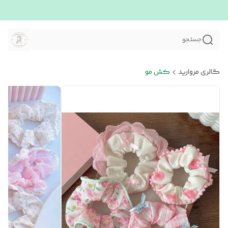
جستجو
گالری مروارید
کش مو