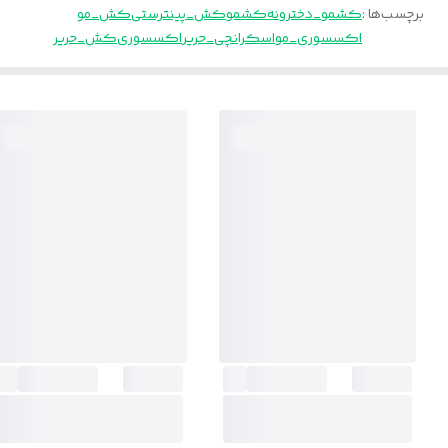
برچسب‌ها :
کشمو_دخترونه
کشمو
کش_پینترستی
کش_مو
اکسسوری_مو
اسکرانچی_حریر
اکسسوری
کش_حریر