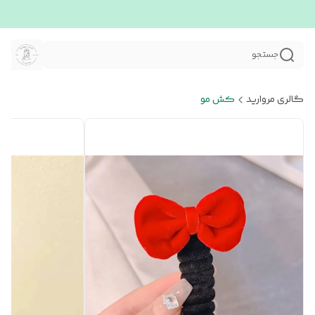
جستجو
گالری مروارید
کش مو