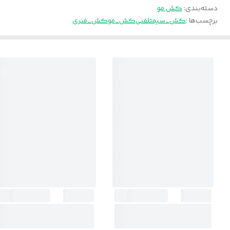
دسته‌بندی
:
کش مو
برچسب‌ها :
کش_سیمتلفنی
کش_مو
کش_فنری