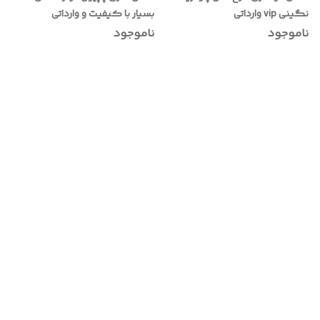
نگینی vip وارداتی
بسیار با کیفیت و وارداتی
ناموجود
ناموجود