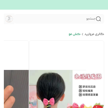
جستجو
گالری مروارید
کش مو