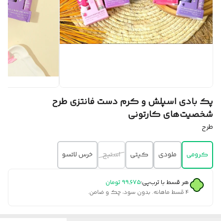
پک بادی اسپلش و کرم دست فانتزی طرح
شخصیت‌های کارتونی
طرح
کرومی
ملودی
کیتی
استیج
خرس لاتسو
هر قسط با ترب‌پی:
۹۹٬۶۷۵
تومان
۴ قسط ماهانه. بدون سود، چک و ضامن.