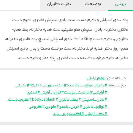
بررسی
توضیحات
نظرات کاربران
پک بادی اسپلش و کرم دست، ست بادی اسپلش فانتزی، کرم دست
فانتزی دخترانه، بادی اسپلش هلو کیتی، ست هدیه دخترانه، پک هدیه
کارتونی، کرم دست Hello Kitty، بادی اسپلش استیچ، پک فانتزی دخترانه،
هدیه روز دختر، هدیه تولد دخترانه، ست مراقبت دست و بدن، بادی اسپلش
دخترانه، کرم مرطوب کننده دست فانتزی، پک عطر و کرم دست.
دسته‌بندی
:
لوازم ارایش
برچسب‌ها :
#کرم_مرطوب_کننده
#اکسسوری_دخترانه
#کیتی
#آرایشی
#مراقبت_پوست
#لوازم_آرایش
#استیج
#بادی_اسپلش
#پک_فانتزی
#body_splash
#کرم_دست
#لوازم_فانتزی
#خرس_لاتسو
#ملودی
#کرومی
#پک_آرایشی
#اکسسوری_ترند