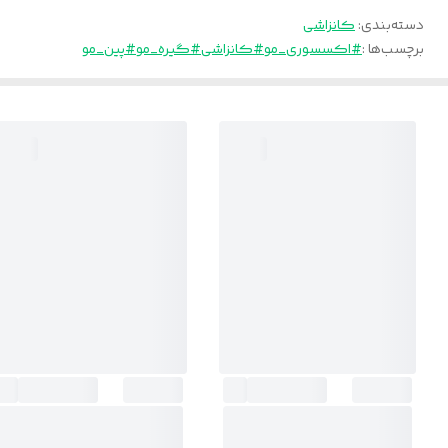
دسته‌بندی
:
کانزاشی
برچسب‌ها :
#اکسسوری_مو
#کانزاشی
#گیره_مو
#پین_مو