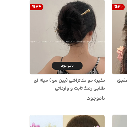
%
44
%
30
ناموجود
عقیق
گیره مو کانزاشی (پین مو ) میله ای
طلایی رنگ ثابت و وارداتی
ناموجود