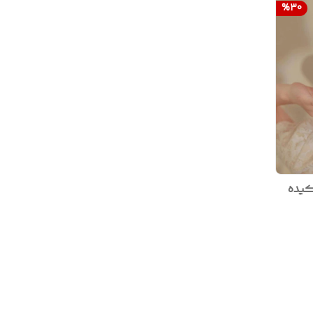
%
30
کیده