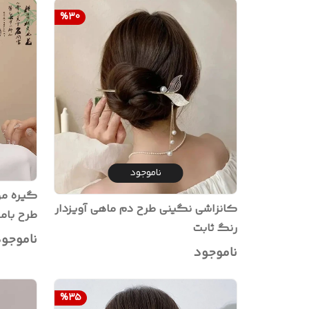
%
30
ناموجود
گیره مو 
کانزاشی نگینی طرح دم ماهی آویزدار
طرح بامب
رنگ ثابت
ناموجو
ناموجود
%
35