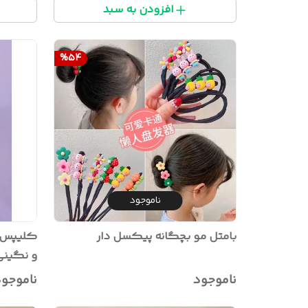
افزودن به سبد
%
54
ناموجود
بامتل مو بچگانه پیکسل دار
کلیپس مو
و نگینی برند ya
ناموجود
ناموجو