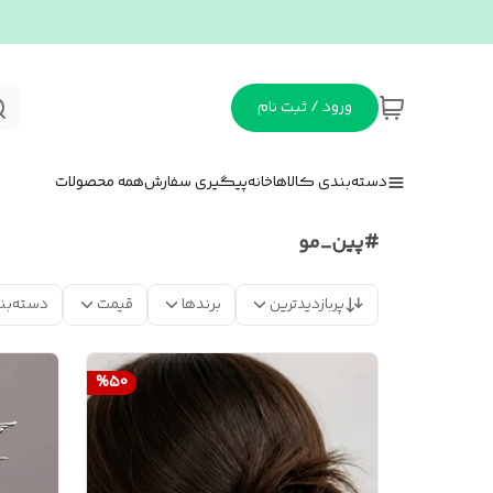
ورود / ثبت نام
دسته‌بندی کالاها
خانه
پیگیری سفارش
همه محصولات
#پین_مو
پربازدیدترین
برندها
قیمت
دسته‌بن
%
50