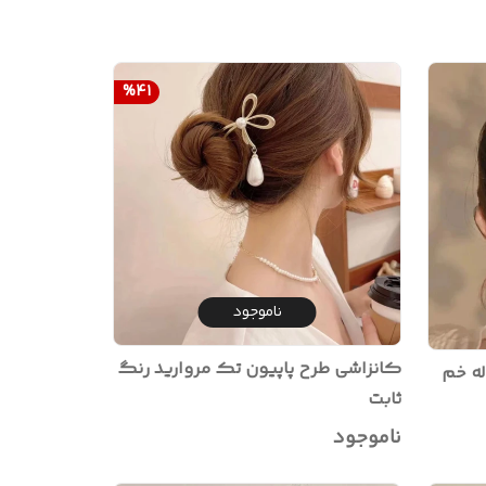
%
41
ناموجود
کانزاشی طرح پاپیون تک مروارید رنگ
له خم
ثابت
ناموجود