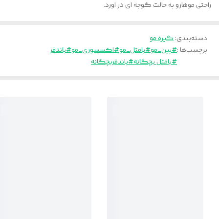
راحتی موهارو به حالت گوجه ای در اورد.
دسته‌بندی
:
گیره مو
برچسب‌ها :
#پین_مو
#بامتل_مو
#اکسسوری_مو
#باندفر
#بامتل بچگانه
#باندفربچگانه