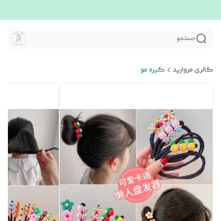
جستجو
گالری مروارید
گیره مو