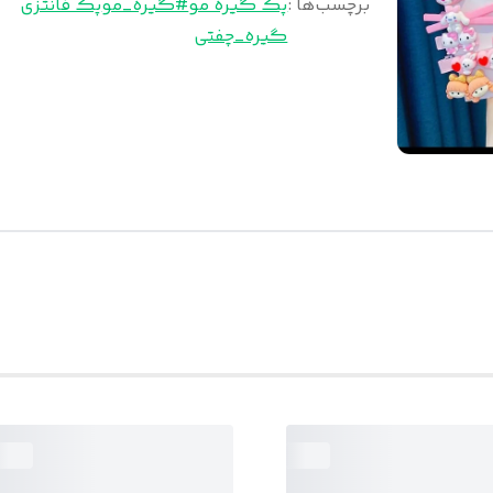
برچسب‌ها :
پک گیره مو
#گیره_مو
پک فانتزی
گیره_چفتی