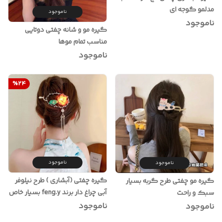
مدلمو گوجه ای
ناموجود
ناموجود
گیره مو و شانه چفتی دوتایی
مناسب تمام موها
ناموجود
%
24
ناموجود
ناموجود
گیره چفتی (آبشاری ) طرح نیلوفر
گیره مو چفتی طرح گربه بسیار
آبی چراغ دار برند feng.y بسیار خاص
سبک و راحت
و رنگ ثابت
ناموجود
ناموجود