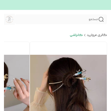
جستجو
گالری مروارید
کانزاشی