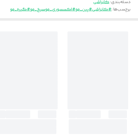
دسته‌بندی
:
کانزاشی
برچسب‌ها :
#کانزاشی
#پین_مو
#اکسسوری_مو
سیخ_مو
#گیره_مو