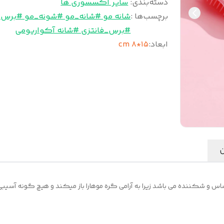
دسته‌بندی
:
سایر اکسسوری ها
برچسب‌ها :
شانه مو #شانه_مو #شونه_مو #برس
#برس_فانتزی #شانه آکواریومی
ابعاد
:
۱۵*۸ cm
ن
س و شکننده می باشد زیرا به آرامی گره موهارا باز میکند و هیچ گونه آسیبی 