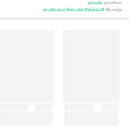
دسته‌بندی
:
گیره مو
برچسب‌ها :
#باندفرمو
#بامتل_مو
#باندفر
بامتل مو