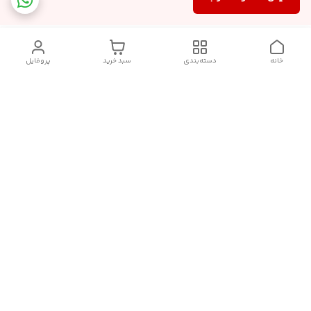
خانه
دسته‌بندی
سبد خرید
پروفایل
دسترسی سریع
سیاست حریم خصوصی
تماس با ما
قوانین و مقررات
درباره ما
شکایات
فروش انواع اکسسوری مو , کش مو , کلیپس مو و کانزاشی و