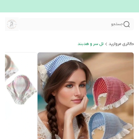
جستجو
گالری مروارید
تل سر و هدبند