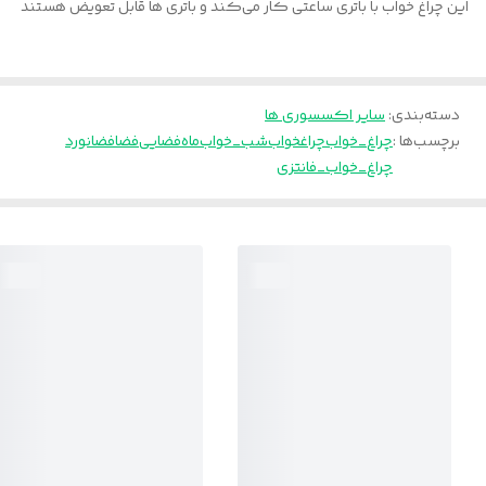
این چراغ خواب با باتری ساعتی کار می‌کند و باتری ها قابل تعویض هستند
دسته‌بندی
:
سایر اکسسوری ها
برچسب‌ها :
چراغ_خواب
چراغخواب
شب_خواب
ماه
فضایی
فضا
فضانورد
چراغ_خواب_فانتزی