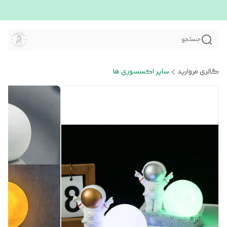
جستجو
گالری مروارید
سایر اکسسوری ها