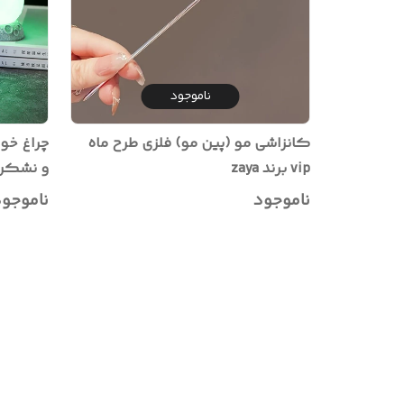
ناموجود
کانزاشی مو (پین مو) فلزی طرح ماه
چراغ خوا
vip برند zaya
و نشکن
ناموجود
ناموجو