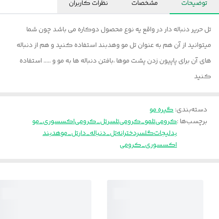
توضیحات
مشخصات
نظرات کاربران
تل حریر دنباله دار در واقع یه نوع محصول دوکاره می باشد چون شما
میتوانید از آن هم به عنوان تل مو وهدبند استفاده کنید و هم از دنباله
های آن برای پاپیون زدن پشت موها ،بافتن دنباله ها به مو و ..... استفاده
کنید
دسته‌بندی
:
گیره مو
برچسب‌ها :
کرومی
تلمو_کرومی
تلسر
تل_کرومی
اکسسوری_مو
بدلیجات
گلسردخترانه
تل_دنباله_دار
تل_مو
هدبند
اکسسوری_کرومی