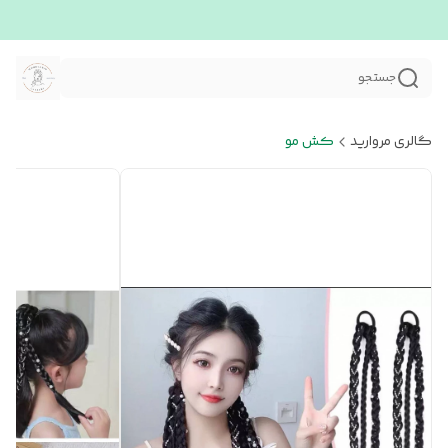
جستجو
گالری مروارید
کش مو