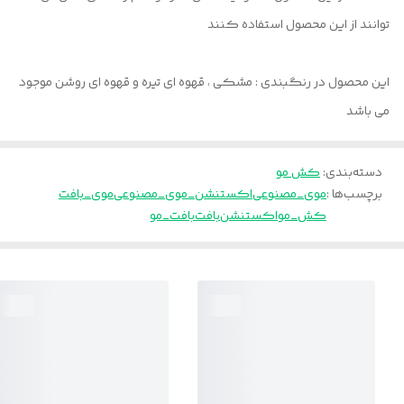
توانند از این محصول استفاده کنند
این محصول در رنگبندی : مشکی ، قهوه ای تیره و قهوه ای روشن موجود
می باشد
دسته‌بندی
:
کش مو
برچسب‌ها :
موی_مصنوعی
اکستنشن_موی_مصنوعی
موی_بافت
کش_مو
اکستنشن
بافت
بافت_مو