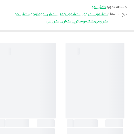
دسته‌بندی
:
کش مو
برچسب‌ها :
کشمو_کرومی
کشمو_جفتی
کش_مو
ملودی
کش مو
کرومی
کشمو
سانریو
کش_کرومی