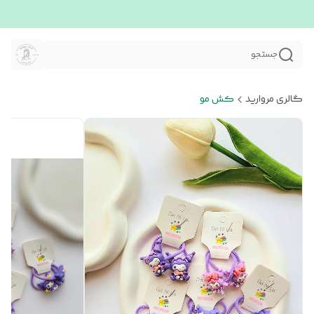
جستجو
گالری مروارید
کش مو