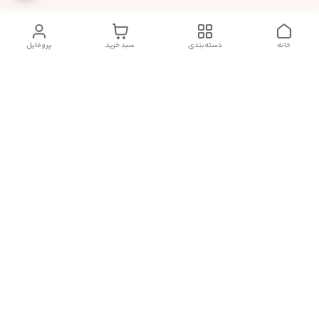
خانه
دسته‌بندی
سبد خرید
پروفایل
دسترسی سریع
سیاست حریم خصوصی
تماس با ما
قوانین و مقررات
درباره ما
شکایات
فروش انواع اکسسوری مو , کش مو , کلیپس مو و کانزاشی و
دیگراکسسوری های ترند وارداتی با قیمت مناسب