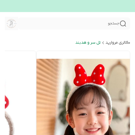
جستجو
گالری مروارید
تل سر و هدبند