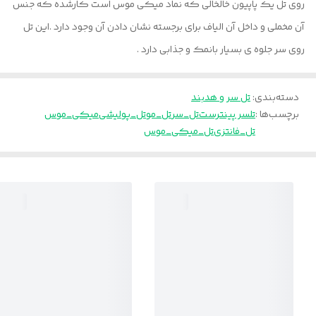
روی تل یک پاپیون خالخالی که نماد میکی موس است کارشده که جنس
آن مخملی و داخل آن الیاف برای برجسته نشان دادن آن وجود دارد .این تل
روی سر جلوه ی بسیار بانمک و جذابی دارد .
دسته‌بندی
:
تل سر و هدبند
برچسب‌ها :
تلسر پینترست
تل_سر
تل_مو
تل_پولیشی
میکی_موس
تل_فانتزی
تل_میکی_موس