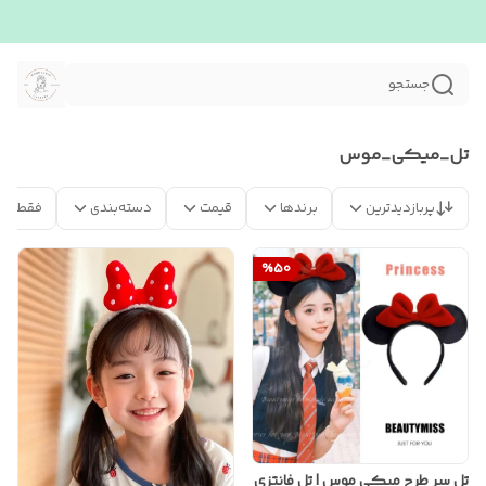
جستجو
تل_میکی_موس
پربازدیدترین
برندها
قیمت
دسته‌بندی
فقط مح
%
50
تل سر طرح میکی موس | تل فانتزی